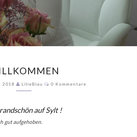
WILLKOMMEN
ILLKOMMEN
Kommentare
, 2018
LilieBlau
0 Kommentare
randschön auf Sylt !
ich gut aufgehoben.