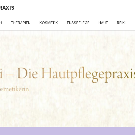
RAXIS
H
THERAPIEN
KOSMETIK
FUSSPFLEGE
HAUT
REIKI
KIR
Kosmetik –
Naturheilkunde
– Reiki