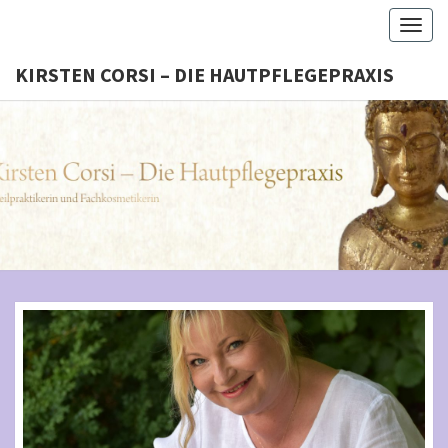
Togg
navig
KIRSTEN CORSI – DIE HAUTPFLEGEPRAXIS
KIRSTEN
Kosmetik –
Naturheilkunde
– Reiki
D
HAUTPFL